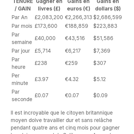
TENURE
Gagner en
Gains en
Gains en
/ GAIN
livres (£)
euros (€)
dollars ($)
Par An
£2,083,200
€2,266,313
$2,686,599
Par mois
£173,600
€188,859
$223,883
Par
£40,000
€43,516
$51,586
semaine
Par jour
£5,714
€6,217
$7,369
Par
£238
€259
$307
heure
Per
£3.97
€4.32
$5.12
minute
Par
£0.07
€0.07
$0.09
seconde
Il est incroyable que le citoyen britannique
moyen doive travailler dur et sans relâche
pendant quatre ans et cinq mois pour gagner